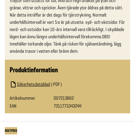
Träytor som utsätts för sol, vind och regn urlakas på ytan och 
grånar, vittrar och spricker. Även tjärade ytor åldras på detta sätt. 
När detta inträffar är det dags för tjärstrykning. Normalt 
underhållsintervall är vart 5:e år på utsatta  syd- och västsidor. För 
nord- och ostsidor kan 10-års intervall vara tillräckligt. I skyddade 
lägen kan ännu längre underhållsintervall förekomma.OBS! 
Innehåller torkande oljor. Tänk på risken för självantändning, lägg 
använda trasor i vatten eller bränn dem.
Produktinformation
Säkerhetsdatablad
PDF
Artikelnummer
007213862
EAN
7311771043244
RIKTPRIS