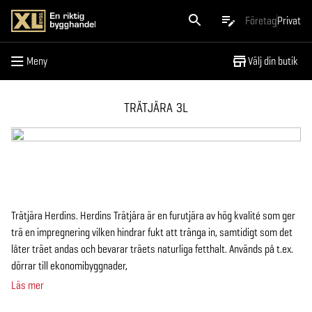
Meny
Företag
Privat
Meny
Välj din butik
TRÄTJÄRA 3L
Trätjära Herdins. Herdins Trätjära är en furutjära av hög kvalité som ger
trä en impregnering vilken hindrar fukt att tränga in, samtidigt som det
låter träet andas och bevarar träets naturliga fetthalt. Används på t.ex.
dörrar till ekonomibyggnader,
Läs mer