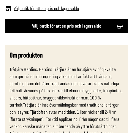
Välj butik för att se pris och lagersaldo
Välj butik för att se pris och lagersaldo
Om produkten
Trätjära Herdins. Herdins Trätjära är en furutjära av hög kvalité 
som ger trä en impregnering vilken hindrar fukt att tränga in, 
samtidigt som det låter träet andas och bevarar träets naturliga 
fetthalt. Används på t.ex. dörrar till ekonomibyggnader, träspåntak, 
slipers, båtbottnar, bryggor, vildsvinsåtlar m.m. 100 % 
torrhalt.Trätjära är inte övermålningsbar med traditionella färger 
och lasyrer. Tjärdoften avtar med tiden. 1 liter räcker till 2-4 m² 
(första strykningen).  Torktid applicering: Från någon dag till flera 
veckor, kanske månader, allt beroende på yttre förutsättningar. 