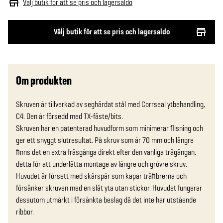
Välj butik för att se pris och lagersaldo
Välj butik för att se pris och lagersaldo
Om produkten
Skruven är tillverkad av seghärdat stål med Corrseal ytbehandling, 
C4. Den är försedd med TX-fäste/bits. 

Skruven har en patenterad huvudform som minimerar flisning och 
ger ett snyggt slutresultat. På skruv som är 70 mm och längre 
finns det en extra fräsgänga direkt efter den vanliga trägängan, 
detta för att underlätta montage av längre och grövre skruv. 
Huvudet är försett med skärspår som kapar träfibrerna och 
försänker skruven med en slät yta utan stickor. Huvudet fungerar 
dessutom utmärkt i försänkta beslag då det inte har utstående 
ribbor. 
