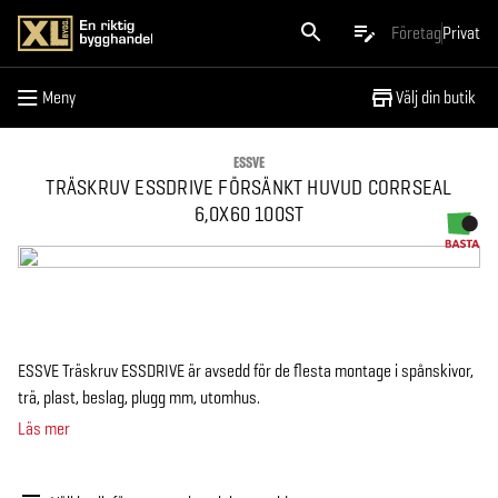
Meny
Företag
Privat
Meny
Välj din butik
ESSVE
TRÄSKRUV ESSDRIVE FÖRSÄNKT HUVUD CORRSEAL
6,0X60 100ST
ESSVE Träskruv ESSDRIVE är avsedd för de flesta montage i spånskivor,
trä, plast, beslag, plugg mm, utomhus.
Läs mer