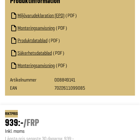
Produktinformation
Miljövarudeklaration (EPD)
PDF
Monteringsanvisning
PDF
Produktdatablad
PDF
Säkerhetsdatablad
PDF
Monteringsanvisning
PDF
Artikelnummer
008849141
EAN
7022611099085
RIKTPRIS
939:-
/
FRP
Inkl. moms
Lägsta pris senaste 30 dagarna
:
939:-