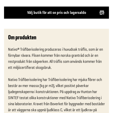
Välj butik för att se pris och lagersaldo
Om produkten
Nativo® Träfiberisolering produceras i huvudsak träflis, som är en 
förnybar råvara. Flisen kommer från norska granträd och är en 
restprodukt från sågverken. All träflis som används kommer från 
ett miljöcertifierat skogsbruk.

Nativo Träfiberisolering har Träfiberisolering har mjuka fibrer och 
består av mer massa (kg pr m3), vilket positivt påverkar 
ljudegenskaperna i konstruktionen. På uppdrag av Hunton har 
SINTEF testat olika konstruktioner med Nativo Träfiberisolering i 
sina laboratorier. Kravet från Boverket för byggnader med bostäder 
är att väggarna ska uppnå ljudklass C, vilket är ett ljudkrav på 