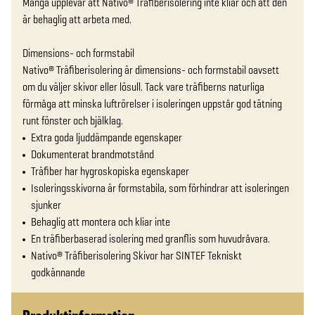
Många upplevar att Nativo® Träfiberisolering inte kliar och att den 
är behaglig att arbeta med.

Dimensions- och formstabil

Nativo® Träfiberisolering är dimensions- och formstabil oavsett 
om du väljer skivor eller lösull. Tack vare träfiberns naturliga 
förmåga att minska luftrörelser i isoleringen uppstår god tätning 
runt fönster och bjälklag.
Extra goda ljuddämpande egenskaper
Dokumenterat brandmotstånd
Träfiber har hygroskopiska egenskaper
Isoleringsskivorna är formstabila, som förhindrar att isoleringen
sjunker
Behaglig att montera och kliar inte
En träfiberbaserad isolering med granflis som huvudråvara.
Nativo® Träfiberisolering Skivor har SINTEF Tekniskt
godkännande