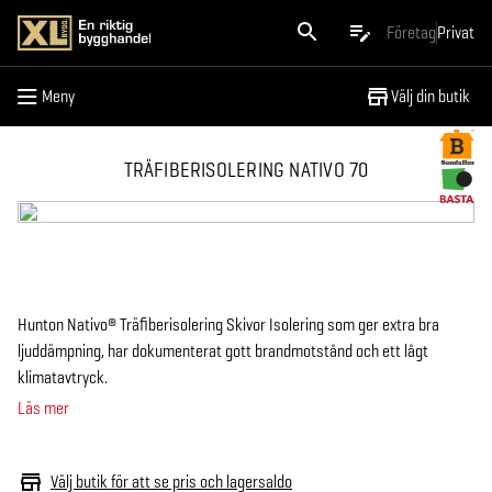
Meny
Företag
Privat
Meny
Välj din butik
TRÄFIBERISOLERING NATIVO 70
Hunton Nativo® Träfiberisolering Skivor Isolering som ger extra bra
ljuddämpning, har dokumenterat gott brandmotstånd och ett lågt
klimatavtryck.
Läs mer
Välj butik för att se pris och lagersaldo