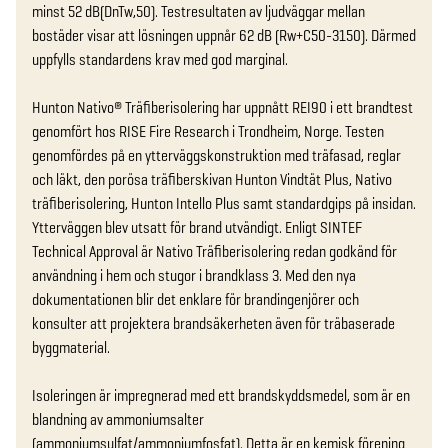
minst 52 dB(DnTw,50). Testresultaten av ljudväggar mellan 
bostäder visar att lösningen uppnår 62 dB (Rw+C50-3150). Därmed 
uppfylls standardens krav med god marginal.

Hunton Nativo® Träfiberisolering har uppnått REI90 i ett brandtest 
genomfört hos RISE Fire Research i Trondheim, Norge. Testen 
genomfördes på en ytterväggskonstruktion med träfasad, reglar 
och läkt, den porösa träfiberskivan Hunton Vindtät Plus, Nativo 
träfiberisolering, Hunton Intello Plus samt standardgips på insidan. 
Ytterväggen blev utsatt för brand utvändigt. Enligt SINTEF 
Technical Approval är Nativo Träfiberisolering redan godkänd för 
användning i hem och stugor i brandklass 3. Med den nya 
dokumentationen blir det enklare för brandingenjörer och 
konsulter att projektera brandsäkerheten även för träbaserade 
byggmaterial.

Isoleringen är impregnerad med ett brandskyddsmedel, som är en 
blandning av ammoniumsalter 
(ammoniumsulfat/ammoniumfosfat). Detta är en kemisk förening 