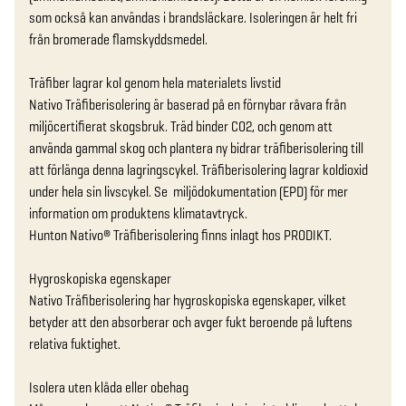
som också kan användas i brandsläckare. Isoleringen är helt fri 
från bromerade flamskyddsmedel.

Träfiber lagrar kol genom hela materialets livstid 

Nativo Träfiberisolering är baserad på en förnybar råvara från 
miljöcertifierat skogsbruk. Träd binder CO2, och genom att 
använda gammal skog och plantera ny bidrar träfiberisolering till 
att förlänga denna lagringscykel. Träfiberisolering lagrar koldioxid 
under hela sin livscykel. Se  miljödokumentation (EPD) för mer 
information om produktens klimatavtryck.

Hunton Nativo® Träfiberisolering finns inlagt hos PRODIKT.

Hygroskopiska egenskaper

Nativo Träfiberisolering har hygroskopiska egenskaper, vilket 
betyder att den absorberar och avger fukt beroende på luftens 
relativa fuktighet.

Isolera uten klåda eller obehag
