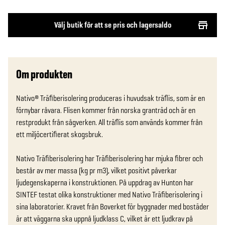
Välj butik för att se pris och lagersaldo
Om produkten
Nativo® Träfiberisolering produceras i huvudsak träflis, som är en 
förnybar råvara. Flisen kommer från norska granträd och är en 
restprodukt från sågverken. All träflis som används kommer från 
ett miljöcertifierat skogsbruk.

Nativo Träfiberisolering har Träfiberisolering har mjuka fibrer och 
består av mer massa (kg pr m3), vilket positivt påverkar 
ljudegenskaperna i konstruktionen. På uppdrag av Hunton har 
SINTEF testat olika konstruktioner med Nativo Träfiberisolering i 
sina laboratorier. Kravet från Boverket för byggnader med bostäder 
är att väggarna ska uppnå ljudklass C, vilket är ett ljudkrav på 