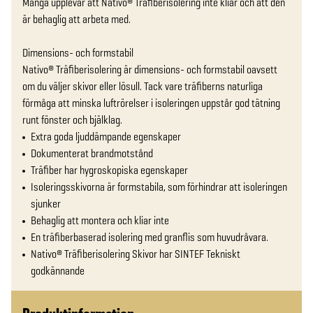
Många upplevar att Nativo® Träfiberisolering inte kliar och att den 
är behaglig att arbeta med.

Dimensions- och formstabil

Nativo® Träfiberisolering är dimensions- och formstabil oavsett 
om du väljer skivor eller lösull. Tack vare träfiberns naturliga 
förmåga att minska luftrörelser i isoleringen uppstår god tätning 
runt fönster och bjälklag.
Extra goda ljuddämpande egenskaper
Dokumenterat brandmotstånd
Träfiber har hygroskopiska egenskaper
Isoleringsskivorna är formstabila, som förhindrar att isoleringen
sjunker
Behaglig att montera och kliar inte
En träfiberbaserad isolering med granflis som huvudråvara.
Nativo® Träfiberisolering Skivor har SINTEF Tekniskt
godkännande