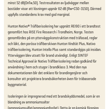
minst 52 dB(DnTw,50). Testresultaten av ljudväggar mellan 
bostäder visar att lösningen uppnår 62 dB (Rw+C50-3150). Därmed 
uppfylls standardens krav med god marginal.

Hunton Nativo® Träfiberisolering har uppnått REI90 i ett brandtest 
genomfört hos RISE Fire Research i Trondheim, Norge. Testen 
genomfördes på en ytterväggskonstruktion med träfasad, reglar 
och läkt, den porösa träfiberskivan Hunton Vindtät Plus, Nativo 
träfiberisolering, Hunton Intello Plus samt standardgips på insidan. 
Ytterväggen blev utsatt för brand utvändigt. Enligt SINTEF 
Technical Approval är Nativo Träfiberisolering redan godkänd för 
användning i hem och stugor i brandklass 3. Med den nya 
dokumentationen blir det enklare för brandingenjörer och 
konsulter att projektera brandsäkerheten även för träbaserade 
byggmaterial.

Isoleringen är impregnerad med ett brandskyddsmedel, som är en 
blandning av ammoniumsalter 
(ammoniumsulfat/ammoniumfosfat). Detta är en kemisk förening 