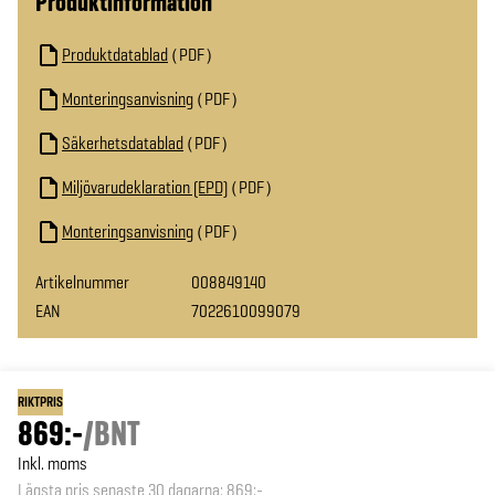
Produktinformation
Produktdatablad
PDF
Monteringsanvisning
PDF
Säkerhetsdatablad
PDF
Miljövarudeklaration (EPD)
PDF
Monteringsanvisning
PDF
Artikelnummer
008849140
EAN
7022610099079
RIKTPRIS
869:-
/
BNT
Inkl. moms
Lägsta pris senaste 30 dagarna
:
869:-