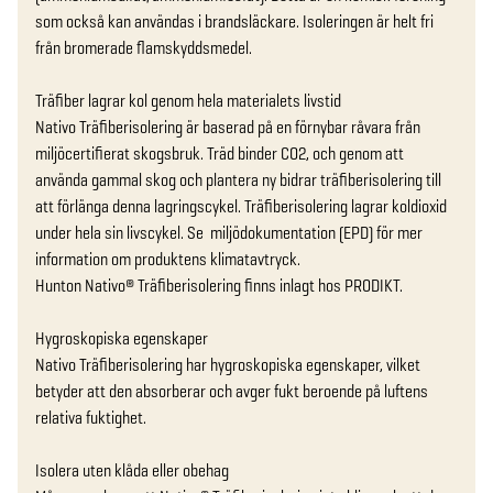
som också kan användas i brandsläckare. Isoleringen är helt fri 
från bromerade flamskyddsmedel.

Träfiber lagrar kol genom hela materialets livstid 

Nativo Träfiberisolering är baserad på en förnybar råvara från 
miljöcertifierat skogsbruk. Träd binder CO2, och genom att 
använda gammal skog och plantera ny bidrar träfiberisolering till 
att förlänga denna lagringscykel. Träfiberisolering lagrar koldioxid 
under hela sin livscykel. Se  miljödokumentation (EPD) för mer 
information om produktens klimatavtryck.

Hunton Nativo® Träfiberisolering finns inlagt hos PRODIKT.

Hygroskopiska egenskaper

Nativo Träfiberisolering har hygroskopiska egenskaper, vilket 
betyder att den absorberar och avger fukt beroende på luftens 
relativa fuktighet.

Isolera uten klåda eller obehag
