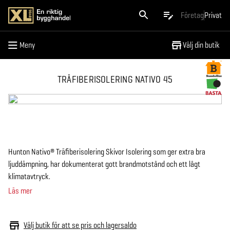
Meny
Företag
Privat
Meny
Välj din butik
TRÄFIBERISOLERING NATIVO 45
Hunton Nativo® Träfiberisolering Skivor Isolering som ger extra bra
ljuddämpning, har dokumenterat gott brandmotstånd och ett lågt
klimatavtryck.
Läs mer
Välj butik för att se pris och lagersaldo