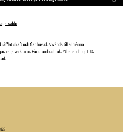
 lagersaldo
räfflat skaft och flat huvud. Används till allmänna
gar, regelverk m m. För utomhusbruk. Ytbehandling: TDG,
kad.
862