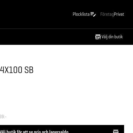
Plocklista
Företag
Privat
Välj din butik
,4X100 SB
69:-
Välj butik för att se pris och lagersaldo