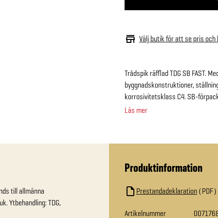
Välj butik för att se pris och
Trådspik räfflad TDG SB FAST. Med 
byggnadskonstruktioner, ställnin
korrosivitetsklass C4. SB-förpac
Läs mer
Produktinformation
ds till allmänna 
Prestandadeklaration
PDF
k. Ytbehandling: TDG, 
Artikelnummer
007176