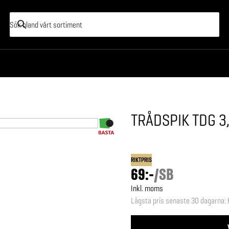
TRÅDSPIK TDG 3
RIKTPRIS
69:-
/
SB
Inkl. moms
Lägsta pris senaste 30 dagarna
: