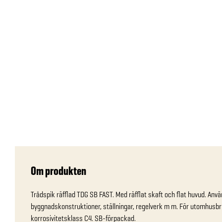
Om produkten
Trådspik räfflad TDG SB FAST. Med räfflat skaft och flat huvud. Använ
byggnadskonstruktioner, ställningar, regelverk m m. För utomhusbru
korrosivitetsklass C4. SB-förpackad.