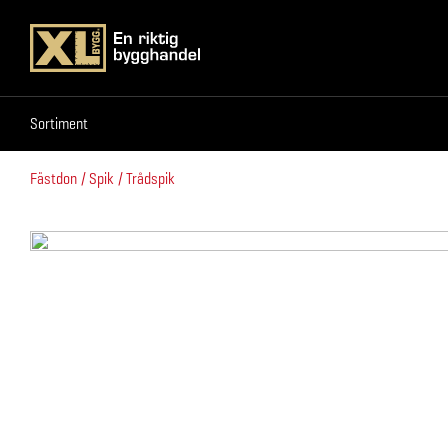
Sortiment
Sortiment
Fästdon
Spik
Trådspik