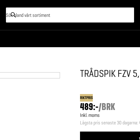
TRÅDSPIK FZV 5
RIKTPRIS
489:-
/
BRK
Inkl. moms
Lägsta pris senaste 30 dagarna
: