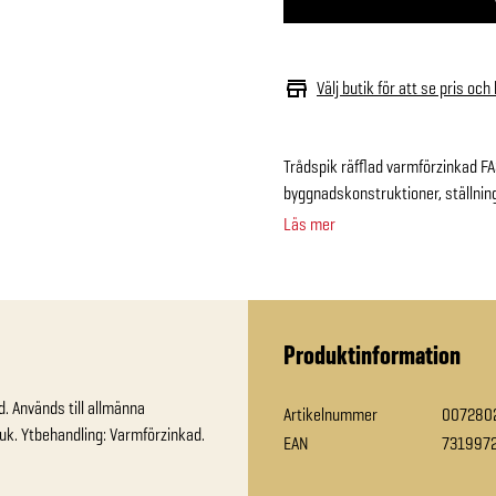
Välj butik för att se pris och
Trådspik räfflad varmförzinkad FAS
byggnadskonstruktioner, ställnin
Läs mer
Produktinformation
. Används till allmänna 
Artikelnummer
007280
k. Ytbehandling: Varmförzinkad. 
EAN
731997