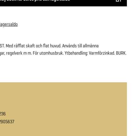
 lagersaldo
T. Med räfflat skaft och flat huvud. Används till allmänna
gar, regelverk m m. För utomhusbruk. Ytbehandling: Varmförzinkad. BURK.
236
2905637