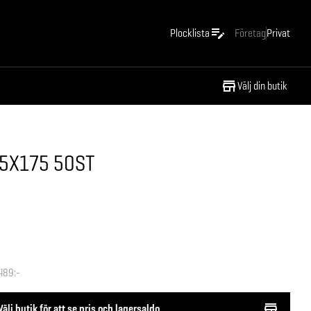
Plocklista
Företag
Privat
Välj din butik
,5X175 50ST
489:-
Välj butik för att se pris och lagersaldo