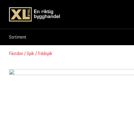
Sortiment
Sortiment
Fästdon
Spik
Trådspik