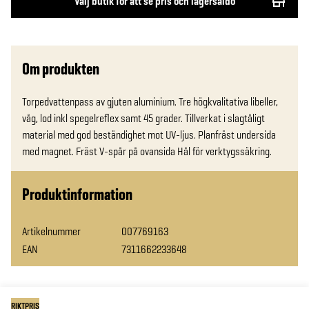
Välj butik för att se pris och lagersaldo
Om produkten
Torpedvattenpass av gjuten aluminium. Tre högkvalitativa libeller, 
våg, lod inkl spegelreflex samt 45 grader. Tillverkat i slagtåligt 
material med god beständighet mot UV-ljus. Planfräst undersida 
med magnet. Fräst V-spår på ovansida Hål för verktygssäkring.
Produktinformation
Artikelnummer
007769163
EAN
7311662233648
RIKTPRIS