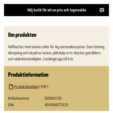
Välj butik för att se pris och lagersaldo
Om produkten
Räfflad list med slutna celler för låg vattenabsorption. Som tätning, 
dämpning och skydd av luckor, plåtskåp m m. Mycket god ålders- 
och väderbeständighet. Livslängd upp till 8 år.
Produktinformation
Produktdatablad
PDF
Artikelnummer
005941776
EAN
4042448273123