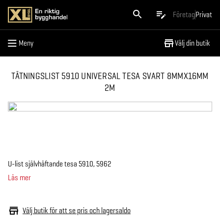
Meny
Företag
Privat
Meny
Välj din butik
TÄTNINGSLIST 5910 UNIVERSAL TESA SVART 8MMX16MM
2M
U-list självhäftande tesa 5910, 5962
Läs mer
Välj butik för att se pris och lagersaldo