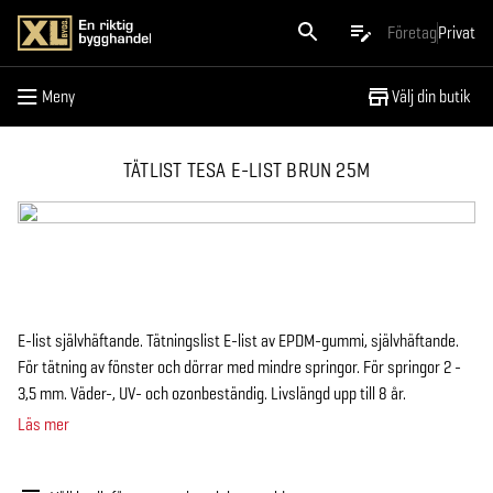
Meny
Företag
Privat
Meny
Välj din butik
TÄTLIST TESA E-LIST BRUN 25M
E-list självhäftande. Tätningslist E-list av EPDM-gummi, självhäftande.
För tätning av fönster och dörrar med mindre springor. För springor 2 -
3,5 mm. Väder-, UV- och ozonbeständig. Livslängd upp till 8 år.
Läs mer