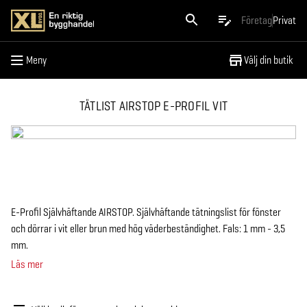
Meny
Företag
Privat
Meny
Välj din butik
TÄTLIST AIRSTOP E-PROFIL VIT
E-Profil Självhäftande AIRSTOP. Självhäftande tätningslist för fönster
och dörrar i vit eller brun med hög väderbeständighet. Fals: 1 mm - 3,5
mm.
Läs mer