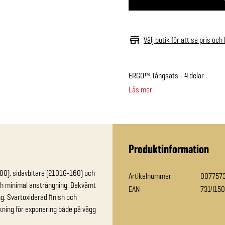
Välj butik för att se pris och
ERGO™ Tångsats - 4 delar
Läs mer
Produktinformation
80), sidavbitare (2101G-160) och 
Artikelnummer
007757
h minimal ansträngning. Bekvämt 
EAN
731415
. Svartoxiderad finish och 
ning för exponering både på vägg 