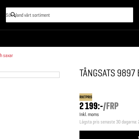
h saxar
TÅNGSATS 9897
RIKTPRIS
2 199:-
/
FRP
Inkl. moms
Lägsta pris senaste 30 dagarna
: