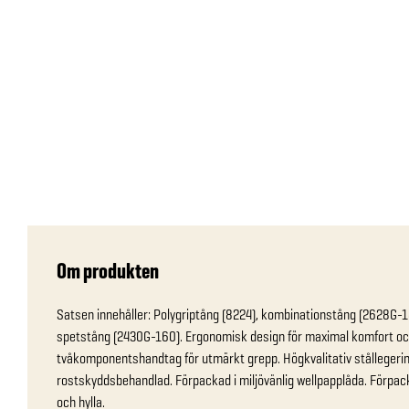
Om produkten
Satsen innehåller: Polygriptång (8224), kombinationstång (2628G-1
spetstång (2430G-160). Ergonomisk design för maximal komfort oc
tvåkomponentshandtag för utmärkt grepp. Högkvalitativ stållegering
rostskyddsbehandlad. Förpackad i miljövänlig wellpapplåda. Förpack
och hylla.