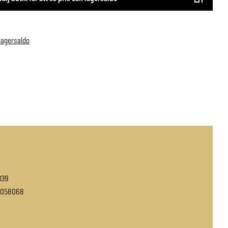
 lagersaldo
339
0058068