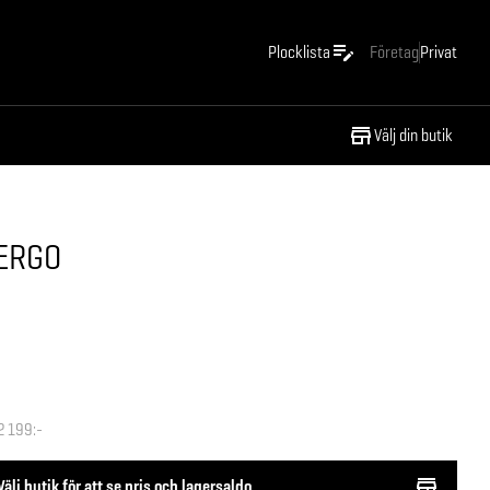
Plocklista
Företag
Privat
Välj din butik
 ERGO
2 199:-
Välj butik för att se pris och lagersaldo