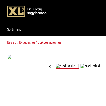
Sortiment
Sortiment
Beslag
Byggbeslag
Spikbeslag övriga