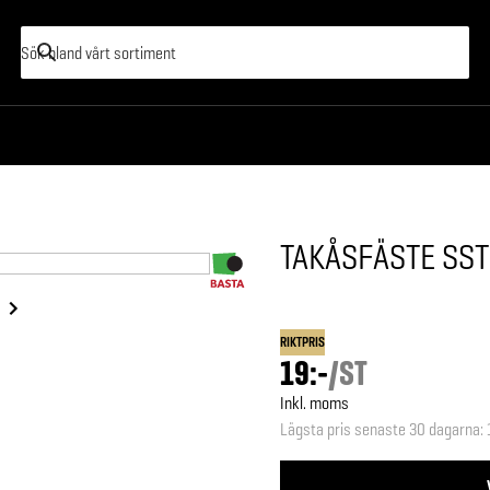
TAKÅSFÄSTE SST
RIKTPRIS
19:-
/
ST
Inkl. moms
Lägsta pris senaste 30 dagarna
: