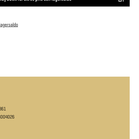
 lagersaldo
361
3004026