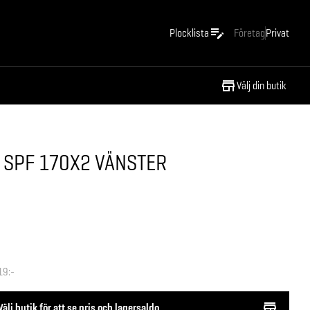
Plocklista
Företag
Privat
Välj din butik
 SPF 170X2 VÄNSTER
19:-
Välj butik för att se pris och lagersaldo