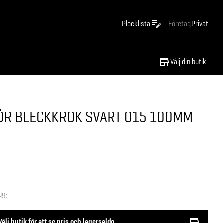
Plocklista
Företag
Privat
Välj din butik
FÖR BLECKKROK SVART 015 100MM
49:-
Välj butik för att se pris och lagersaldo