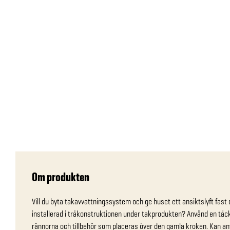
Om produkten
Vill du byta takavvattningssystem och ge huset ett ansiktslyft fast d
installerad i träkonstruktionen under takprodukten? Använd en täc
rännorna och tillbehör som placeras över den gamla kroken. Kan a