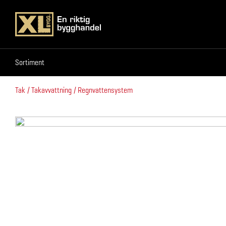
Sortiment
Sortiment
Tak
Takavvattning
Regnvattensystem