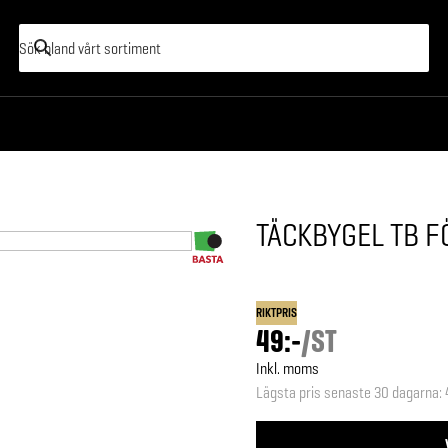
TÄCKBYGEL TB 
RIKTPRIS
49:-
/
ST
Inkl. moms
Lägsta pris senaste 30 dagarna
: