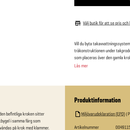
Välj butik för att se pris och
Vill du byta takavvattningssystem 
träkonstruktionen under takprod
som placeras över den gamla kro
Läs mer
Produktinformation
en befintliga kroken sitter 
Miljövarudeklaration (EPD)
kbygel i samma färg som 
Artikelnummer
004911
nvändas på krok med klammer. 