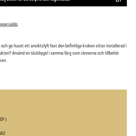
 lagersaldo
och ge huset ett ansiktslyft fast den befintliga kroken sitter installerad i
ukten? Använd en täckbygel i samma färg som rännorna och tillbehör
ken.
PDF
562