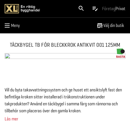
Meny
Företag
Privat
Meny
Välj din butik
TÄCKBYGEL TB FÖR BLECKKROK ANTIKVIT 001 125MM
Vill du byta takavvattningssystem och ge huset ett ansiktslyft fast den
befintliga kroken sitter installerad i träkonstruktionen under
takprodukten? Använd en täckbygel i samma färg som rännorna och
tillbehör som placeras över den gamla kroken.
Läs mer