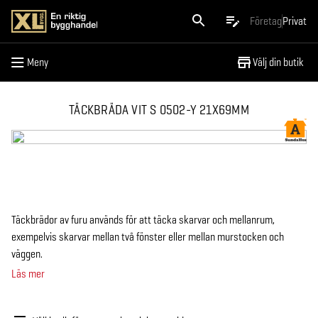
Meny
Företag
Privat
Meny
Välj din butik
TÄCKBRÄDA VIT S 0502-Y 21X69MM
Täckbrädor av furu används för att täcka skarvar och mellanrum,
exempelvis skarvar mellan två fönster eller mellan murstocken och
väggen.
Läs mer