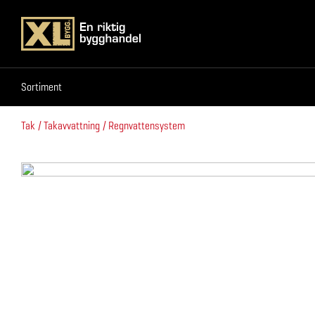
Sortiment
Sortiment
Tak
Takavvattning
Regnvattensystem