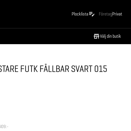
Plocklista
Företag
Privat
Välj din butik
TARE FUTK FÄLLBAR SVART 015
409:-