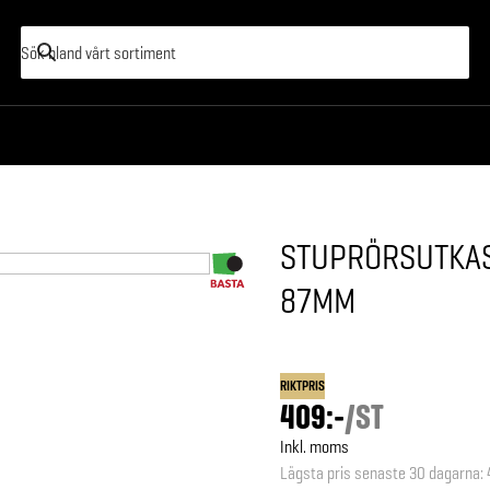
STUPRÖRSUTKAS
87MM
RIKTPRIS
409:-
/
ST
Inkl. moms
Lägsta pris senaste 30 dagarna
: