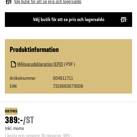
Välj butik för att se pris och lagersaldo
Välj butik för att se pris och lagersaldo
Produktinformation
Miljövarudeklaration (EPD)
PDF
Artikelnummer
004911711
EAN
7319660673008
RIKTPRIS
389:-
/
ST
Inkl. moms
Lägsta pris senaste 30 dagarna
:
389:-