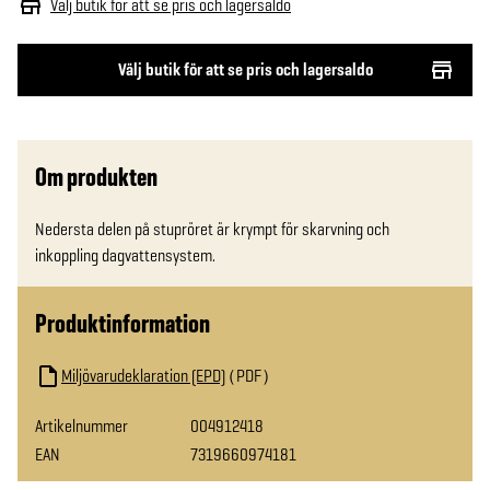
Välj butik för att se pris och lagersaldo
Välj butik för att se pris och lagersaldo
Om produkten
Nedersta delen på stupröret är krympt för skarvning och 
inkoppling dagvattensystem.
Produktinformation
Miljövarudeklaration (EPD)
PDF
Artikelnummer
004912418
EAN
7319660974181