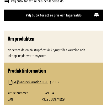
Välj butik för att se pris och lagersaldo
Välj butik för att se pris och lagersaldo
Om produkten
Nedersta delen på stupröret är krympt för skarvning och 
inkoppling dagvattensystem.
Produktinformation
Miljövarudeklaration (EPD)
PDF
Artikelnummer
004912416
EAN
7319660974129