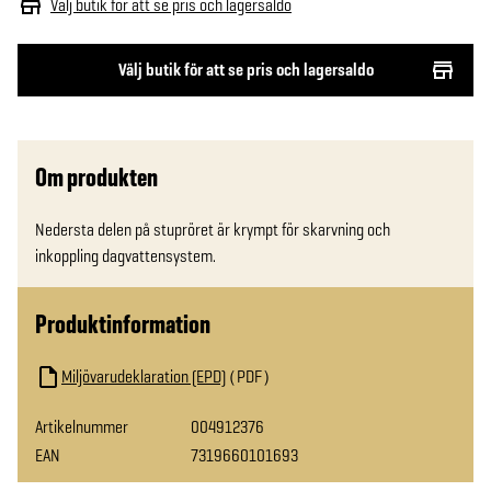
Välj butik för att se pris och lagersaldo
Välj butik för att se pris och lagersaldo
Om produkten
Nedersta delen på stupröret är krympt för skarvning och 
inkoppling dagvattensystem.
Produktinformation
Miljövarudeklaration (EPD)
PDF
Artikelnummer
004912376
EAN
7319660101693