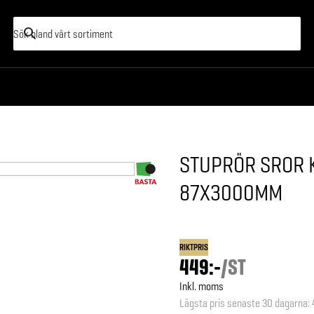
STUPRÖR SROR K
87X3000MM
RIKTPRIS
449:-
/
ST
Inkl. moms
Lägsta pris senaste 30 dagarna
: