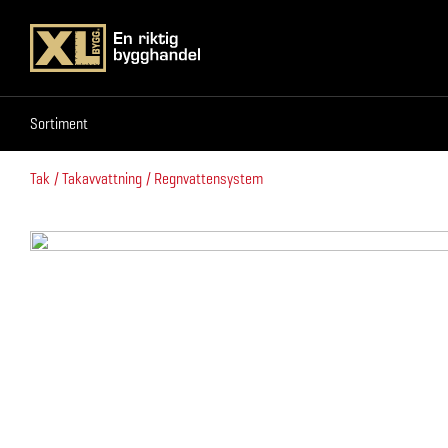
Sortiment
Sortiment
Tak
Takavvattning
Regnvattensystem