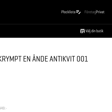
Plocklista
Företag
Privat
Välj din butik
RYMPT EN ÄNDE ANTIKVIT 001
449:-