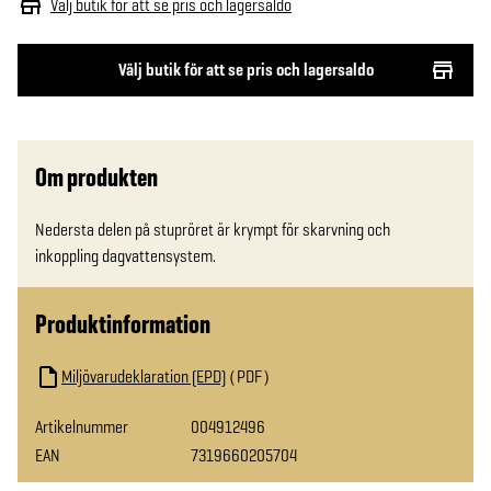
Välj butik för att se pris och lagersaldo
Välj butik för att se pris och lagersaldo
Om produkten
Nedersta delen på stupröret är krympt för skarvning och 
inkoppling dagvattensystem.
Produktinformation
Miljövarudeklaration (EPD)
PDF
Artikelnummer
004912496
EAN
7319660205704