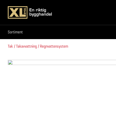
Sortiment
Sortiment
Tak
Takavvattning
Regnvattensystem