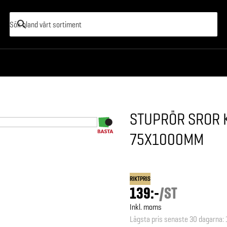
STUPRÖR SROR K
75X1000MM
RIKTPRIS
139:-
/
ST
Inkl. moms
Lägsta pris senaste 30 dagarna
: