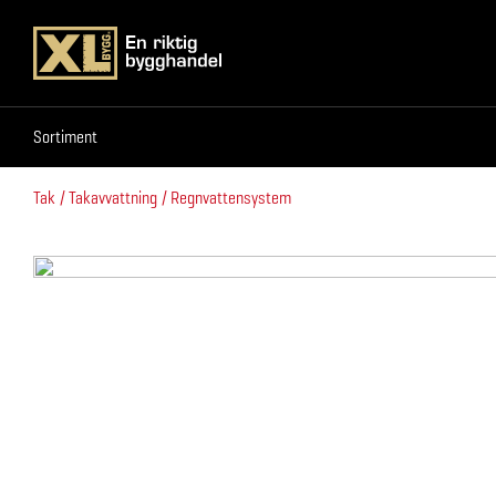
Sortiment
Sortiment
Tak
Takavvattning
Regnvattensystem