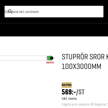
STUPRÖR SROR K
100X3000MM
RIKTPRIS
569:-
/
ST
Inkl. moms
Lägsta pris senaste 30 dagarna
: