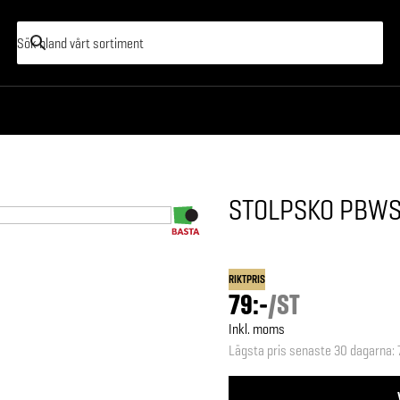
STOLPSKO PBWS 
RIKTPRIS
79:-
/
ST
Inkl. moms
Lägsta pris senaste 30 dagarna
: