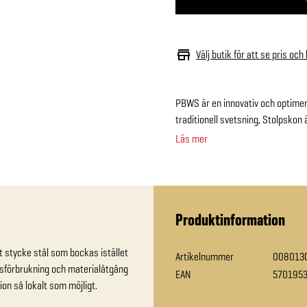
Välj butik för att se pris och
PBWS är en innovativ och optimera
traditionell svetsning, Stolpskon
Läs mer
Produktinformation
 stycke stål som bockas istället 
Artikelnummer
008013
rsförbrukning och materialåtgång 
EAN
570195
n så lokalt som möjligt.