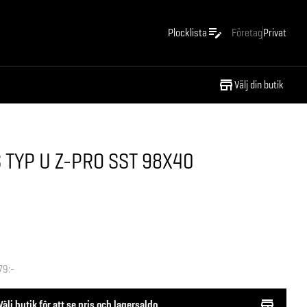
Plocklista
Företag
Privat
Välj din butik
TYP U Z-PRO SST 98X40
79:-
Välj butik för att se pris och lagersaldo