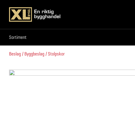
Sortiment
Sortiment
Beslag
Byggbeslag
Stolpskor