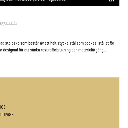
 lagersaldo
d stolpsko som består av ett helt stycke stål som bockas istället för
 är designad för att sänka resursförbrukning och materialåtgång...
005
3002688