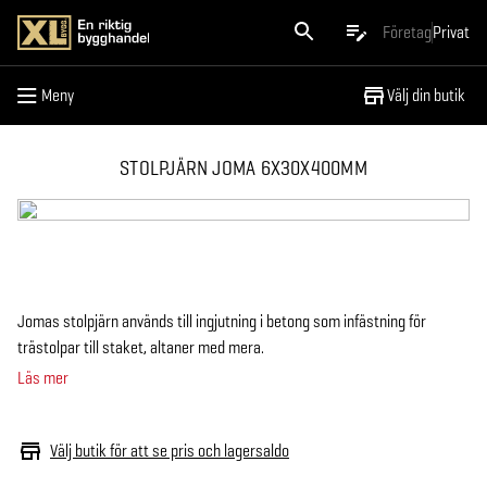
Meny
Företag
Privat
Meny
Välj din butik
STOLPJÄRN JOMA 6X30X400MM
Jomas stolpjärn används till ingjutning i betong som infästning för
trästolpar till staket, altaner med mera.
Läs mer
Välj butik för att se pris och lagersaldo