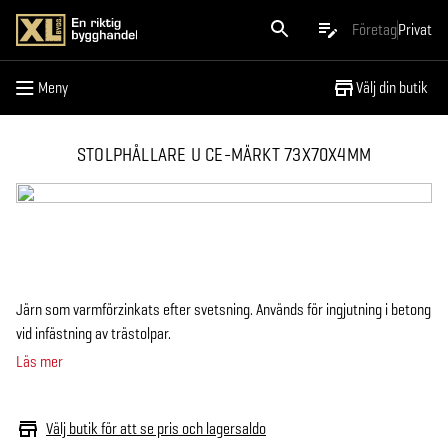
Meny
Företag
Privat
Meny
Välj din butik
STOLPHÅLLARE U CE-MÄRKT 73X70X4MM
Järn som varmförzinkats efter svetsning. Används för ingjutning i betong
vid infästning av trästolpar.
Läs mer
Välj butik för att se pris och lagersaldo