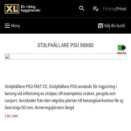
Meny
Företag
Privat
Meny
Välj din butik
STOLPHÅLLARE PSU 98X60
Stolphållare PSU FAST CC. Stolphållare PSU används för ingjutning i
betong vid infästning av stolpar, till exempelvis staket, pergola och
carport. Avståndet från den vågräta plattan till betongöverkanten får ej
överstiga 50 mm. Armeringsjärnets längd
Läs mer