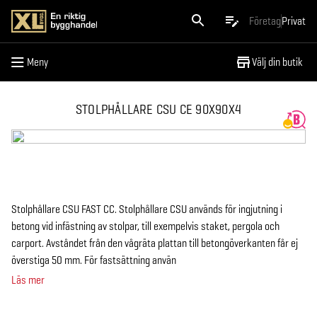
Meny
Företag
Privat
Meny
Välj din butik
STOLPHÅLLARE CSU CE 90X90X4
Stolphållare CSU FAST CC. Stolphållare CSU används för ingjutning i
betong vid infästning av stolpar, till exempelvis staket, pergola och
carport. Avståndet från den vågräta plattan till betongöverkanten får ej
överstiga 50 mm. För fastsättning använ
Läs mer