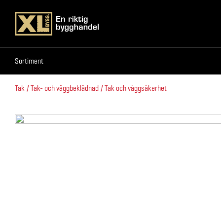
Sortiment
Sortiment
Tak
Tak- och väggbeklädnad
Tak och väggsäkerhet