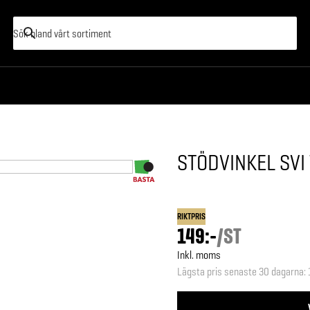
STÖDVINKEL SVI
RIKTPRIS
149:-
/
ST
Inkl. moms
Lägsta pris senaste 30 dagarna
: