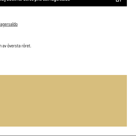
 lagersaldo
n av översta röret.