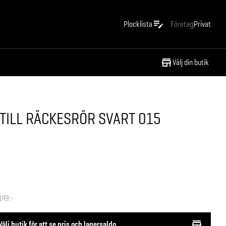
Plocklista
Företag
Privat
Välj din butik
 TILL RÄCKESRÖR SVART 015
149:-
Välj butik för att se pris och lagersaldo