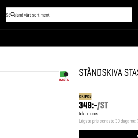
STÅNDSKIVA ST
RIKTPRIS
349:-
/
ST
Inkl. moms
Lägsta pris senaste 30 dagarna
: