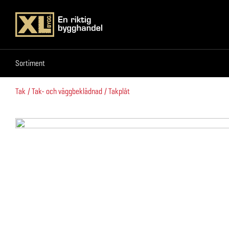
Sortiment
Sortiment
Tak
Tak- och väggbeklädnad
Takplåt