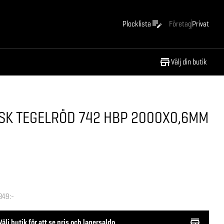
Plocklista
Företag
Privat
Välj din butik
ASK TEGELRÖD 742 HBP 2000X0,6MM
349:-
Välj butik för att se pris och lagersaldo