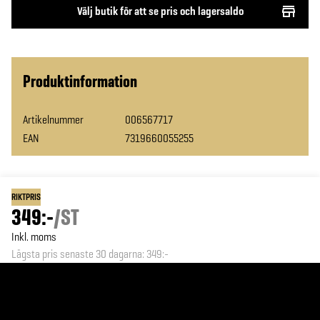
Välj butik för att se pris och lagersaldo
Produktinformation
Artikelnummer
006567717
EAN
7319660055255
RIKTPRIS
349:-
/
ST
Inkl. moms
Lägsta pris senaste 30 dagarna
:
349:-