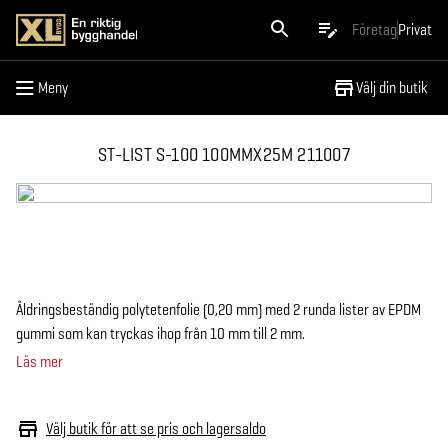
Meny
Företag
Privat
Meny
Välj din butik
ST-LIST S-100 100MMX25M 211007
Åldringsbeständig polytetenfolie (0,20 mm) med 2 runda lister av EPDM
gummi som kan tryckas ihop från 10 mm till 2 mm.
Läs mer
Välj butik för att se pris och lagersaldo