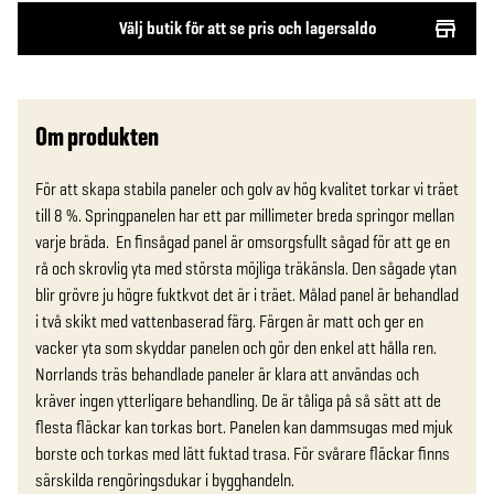
Välj butik för att se pris och lagersaldo
Om produkten
För att skapa stabila paneler och golv av hög kvalitet torkar vi träet 
till 8 %. Springpanelen har ett par millimeter breda springor mellan 
varje bräda.  En finsågad panel är omsorgsfullt sågad för att ge en 
rå och skrovlig yta med största möjliga träkänsla. Den sågade ytan 
blir grövre ju högre fuktkvot det är i träet. Målad panel är behandlad 
i två skikt med vattenbaserad färg. Färgen är matt och ger en 
vacker yta som skyddar panelen och gör den enkel att hålla ren. 
Norrlands träs behandlade paneler är klara att användas och 
kräver ingen ytterligare behandling. De är tåliga på så sätt att de 
flesta fläckar kan torkas bort. Panelen kan dammsugas med mjuk 
borste och torkas med lätt fuktad trasa. För svårare fläckar finns 
särskilda rengöringsdukar i bygghandeln. 
