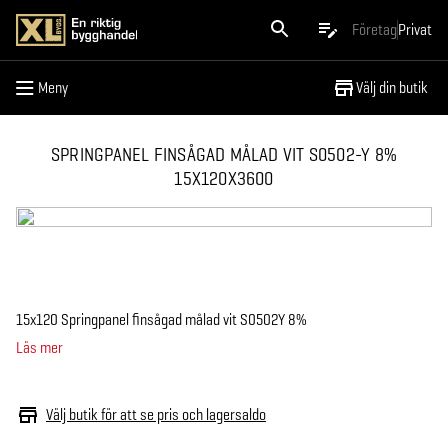
Meny
Företag
Privat
Meny
Välj din butik
SPRINGPANEL FINSÅGAD MÅLAD VIT S0502-Y 8%
15X120X3600
15x120 Springpanel finsågad målad vit S0502Y 8%
Läs mer
Välj butik för att se pris och lagersaldo