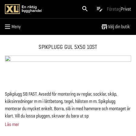
Meny
Företag
Privat
Meny
Välj din butik
SPIKPLUGG GUL 5X50 10ST
Spikplugg SB FAST. Avsedd för montering av reglar, socklar, skåp,
köksinredningar m m i lättbetong, tegel, hålsten m m. Spikplugg
monterar du mycket enkelt. Borra, slå in med hammare och montaget är
klart. Vill du lossa pluggen, skruvar du bara ut sp
Läs mer