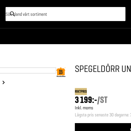
SPEGELDÖRR UN
RIKTPRIS
3 199:-
/
ST
Inkl. moms
Lägsta pris senaste 30 dagarna
: