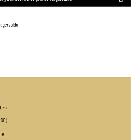
 lagersaldo
PDF
PDF
099