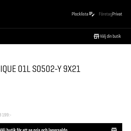
Plocklista
Företag
Privat
Välj din butik
IQUE 01L S0502-Y 9X21
3 199:-
Välj butik för att se pris och lagersaldo