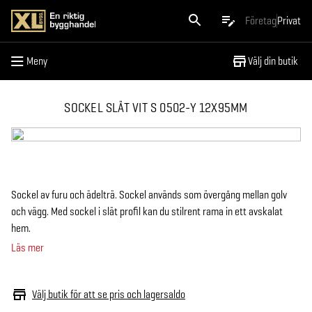
Meny
Företag
Privat
Meny
Välj din butik
SOCKEL SLÄT VIT S 0502-Y 12X95MM
Sockel av furu och ädelträ. Sockel används som övergång mellan golv
och vägg. Med sockel i slät profil kan du stilrent rama in ett avskalat
hem.
Läs mer
Välj butik för att se pris och lagersaldo