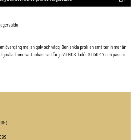
 lagersaldo
 övergång mellan golv och vägg. Den enkla profilen smälter in mer än
ärdigmålad med vattenbaserad färg i Vit NCS-kulör S 0502-Y och passar
PDF
099