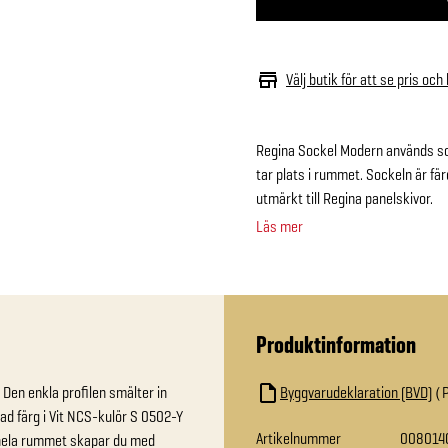
Välj butik för att se pris och
Regina Sockel Modern används som
tar plats i rummet. Sockeln är f
utmärkt till Regina panelskivor.
Läs mer
Produktinformation
en enkla profilen smälter in 
Byggvarudeklaration (BVD)
d färg i Vit NCS-kulör S 0502-Y 
Artikelnummer
008014
 hela rummet skapar du med 