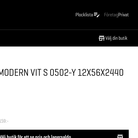
Plocklista
Företag
Privat
Välj din butik
MODERN VIT S 0502-Y 12X56X2440
159:-
Välj butik för att se pris och lagersaldo