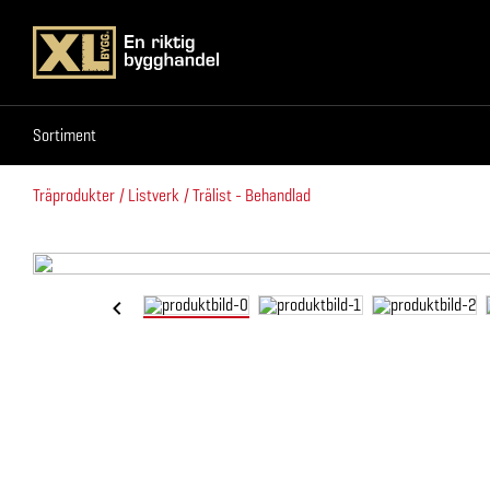
Sortiment
Sortiment
Träprodukter
Listverk
Trälist - Behandlad