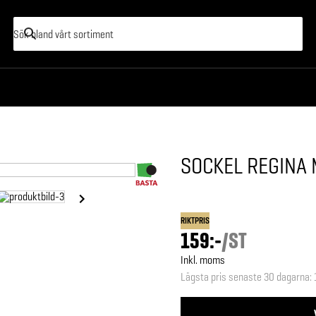
SOCKEL REGINA 
RIKTPRIS
159:-
/
ST
Inkl. moms
Lägsta pris senaste 30 dagarna
: