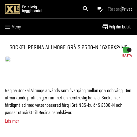
Meny
Företag
Privat
Meny
Välj din butik
SOCKEL REGINA ALLMOGE GRÅ S 2500-N 16X69X2440
Regina Sockel Allmoge används som övergång mellan golv och vägg. Den
utmärkande profilen ger rummet en hemtrevlig känsla. Sockeln är
färdigmålad med vattenbaserad färg i Grå NCS-kulör S 2500-N och
passar utmärkt till Regina panelskivor.
Läs mer