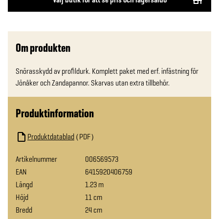
Om produkten
Snörasskydd av profildurk. Komplett paket med erf. infästning för 
Jönåker och Zandapannor. Skarvas utan extra tillbehör.
Produktinformation
Produktdatablad
PDF
Artikelnummer
006569573
EAN
6415920406759
Längd
1.23 m
Höjd
11 cm
Bredd
24 cm