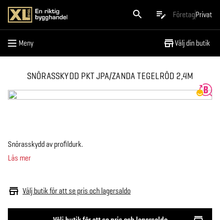
Meny
Företag
Privat
Meny
Välj din butik
SNÖRASSKYDD PKT JPA/ZANDA TEGELRÖD 2,4M
Snörasskydd av profildurk.
Läs mer
Välj butik för att se pris och lagersaldo
Välj butik för att se pris och lagersaldo