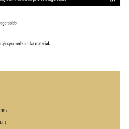
 lagersaldo
ergången mellan olika material.
PDF
PDF