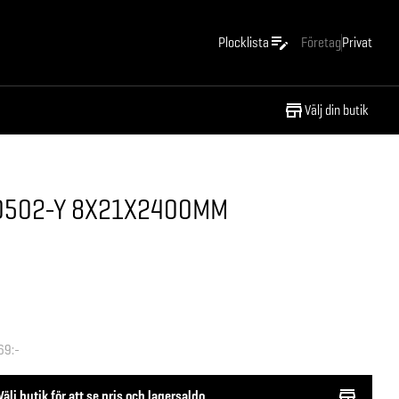
Plocklista
Företag
Privat
Välj din butik
 0502-Y 8X21X2400MM
69:-
Välj butik för att se pris och lagersaldo