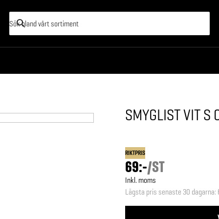
SMYGLIST VIT S
RIKTPRIS
69:-
/
ST
Inkl. moms
Lägsta pris senaste 30 dagarna
: