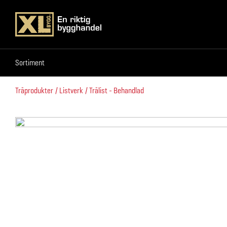
Sortiment
Sortiment
Träprodukter
Listverk
Trälist - Behandlad