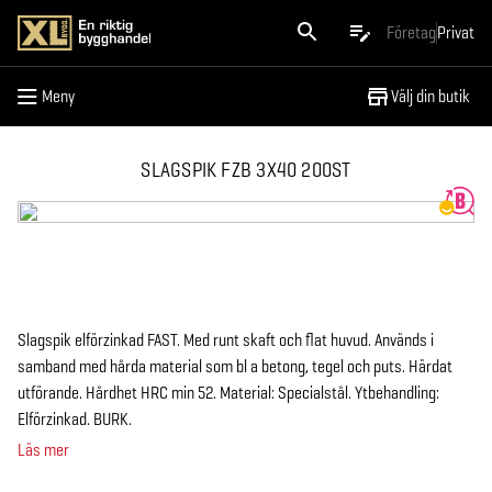
Meny
Företag
Privat
Meny
Välj din butik
SLAGSPIK FZB 3X40 200ST
Slagspik elförzinkad FAST. Med runt skaft och flat huvud. Används i
samband med hårda material som bl a betong, tegel och puts. Härdat
utförande. Hårdhet HRC min 52. Material: Specialstål. Ytbehandling:
Elförzinkad. BURK.
Läs mer