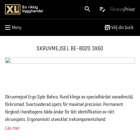
Meny
Företag
Privat
Meny
Välj din butik
SKRUVMEJSEL BE-8020 3X60
Skruvmejsel Ergo Spår Bahco. Rund klinga av specialhärdat vanadinstål,
förkromad. Svartoxiderad spets för maximal precision. Permanent
färgkod i handtagens båda ändar för lätt identifikation av rätt
skruvspets. Ergonomiskt utvecklat trekomponentshand
Läs mer