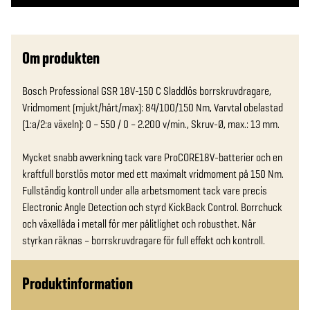
Om produkten
Bosch Professional GSR 18V-150 C Sladdlös borrskruvdragare, 
Vridmoment (mjukt/hårt/max): 84/100/150 Nm, Varvtal obelastad 
(1:a/2:a växeln): 0 – 550 / 0 – 2.200 v/min., Skruv-Ø, max.: 13 mm.

Mycket snabb avverkning tack vare ProCORE18V-batterier och en 
kraftfull borstlös motor med ett maximalt vridmoment på 150 Nm. 
Fullständig kontroll under alla arbetsmoment tack vare precis 
Electronic Angle Detection och styrd KickBack Control. Borrchuck 
och växellåda i metall för mer pålitlighet och robusthet. När 
styrkan räknas – borrskruvdragare för full effekt och kontroll.
Produktinformation