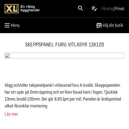
Meny
Företag
Privat
Meny
Välj din butik
SKEPPSPANEL FURU VITLASYR 13X120
Vägg och/eller takpanelpanel i vitlaserad furu A-kvaliè. Skeppspanelen
har ett spår på 2mm öppning och en liten fasad kant i fogen. Tjocklek
13mm, bredd 120mm. Det går 8,85 lpm per m2. Panelen är ändspontad
vilket förenklar montering
Läs mer