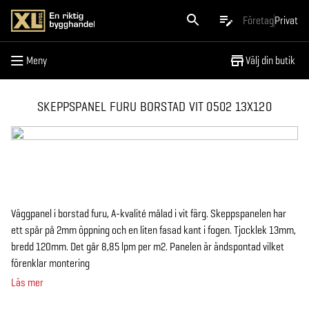
Meny
Företag
Privat
Meny
Välj din butik
SKEPPSPANEL FURU BORSTAD VIT 0502 13X120
Väggpanel i borstad furu, A-kvalité målad i vit färg. Skeppspanelen har
ett spår på 2mm öppning och en liten fasad kant i fogen. Tjocklek 13mm,
bredd 120mm. Det går 8,85 lpm per m2. Panelen är ändspontad vilket
förenklar montering
Läs mer