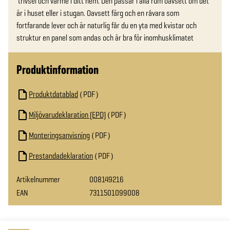
 trivsel och värme i ditt hem. Den passar i alla rum oavsett om det 
är i huset eller i stugan. Oavsett färg och en råvara som 
fortfarande lever och är naturlig får du en yta med kvistar och 
struktur en panel som andas och är bra för inomhusklimatet
Produktinformation
Produktdatablad
PDF
Miljövarudeklaration (EPD)
PDF
Monteringsanvisning
PDF
Prestandadeklaration
PDF
Artikelnummer
008149216
EAN
7311501099008