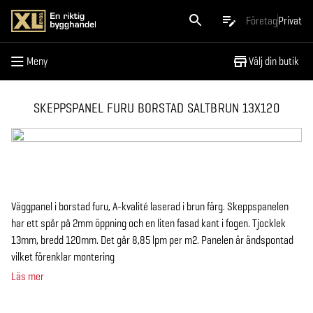
Meny
Företag
Privat
Meny
Välj din butik
SKEPPSPANEL FURU BORSTAD SALTBRUN 13X120
Väggpanel i borstad furu, A-kvalité laserad i brun färg. Skeppspanelen
har ett spår på 2mm öppning och en liten fasad kant i fogen. Tjocklek
13mm, bredd 120mm. Det går 8,85 lpm per m2. Panelen är ändspontad
vilket förenklar montering
Läs mer