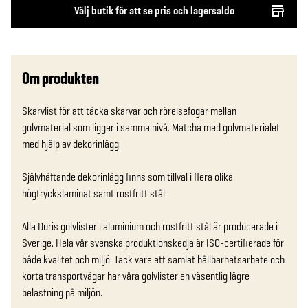
Välj butik för att se pris och lagersaldo
Om produkten
Skarvlist för att täcka skarvar och rörelsefogar mellan 
golvmaterial som ligger i samma nivå. Matcha med golvmaterialet 
med hjälp av dekorinlägg.

Självhäftande dekorinlägg finns som tillval i flera olika 
högtryckslaminat samt rostfritt stål.

Alla Duris golvlister i aluminium och rostfritt stål är producerade i 
Sverige. Hela vår svenska produktionskedja är ISO-certifierade för 
både kvalitet och miljö. Tack vare ett samlat hållbarhetsarbete och 
korta transportvägar har våra golvlister en väsentlig lägre 
belastning på miljön.