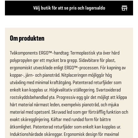
Välj butik för att se pris och lagersaldo
Om produkten
Tvåkomponents ERGO™-handtag: Termoplastisk yta över hård 
polypropylen ger ett mycket bra grepp. Sidavbitare för plast, 
ergonomiskt utvecklade enligt ERGO™-processen. För kapning av 
koppar-, järn- och pianotråd. Nitplaceringen möjliggör hög 
utväxling med minimal kraftåtgång. Patenterad returfjäder som 
enkelt kan kopplas ur. Högkvalitativ stållegering. Svartoxiderad 
rostskyddsbehandlad yta. Progressiv egg gör det möjligt att klippa 
hårt material närmast leden, exempelvis pianotråd, och mjuka 
material med spetsenl. Skruvad led som ger förträfflig funktion och 
exakt skäregglinjering. Käftar med rundad form för bättre 
åtkomlighet. Patenterad returfjäder som enkelt kan kopplas ur. 
Induktionshärdade skäreggar. Ergonomisk design för maximal 