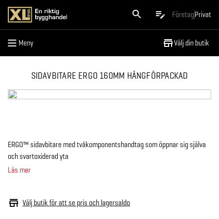
Meny
Företag
Privat
Meny
Välj din butik
SIDAVBITARE ERGO 160MM HÄNGFÖRPACKAD
ERGO™ sidavbitare med tvåkomponentshandtag som öppnar sig själva
och svartoxiderad yta
Läs mer
Välj butik för att se pris och lagersaldo