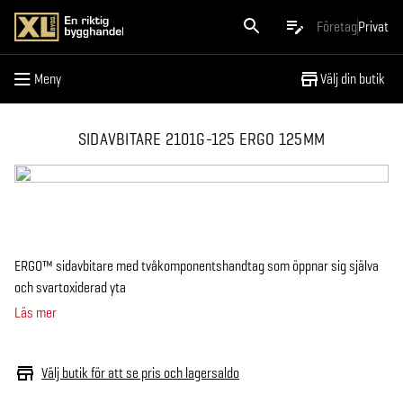
Meny
Företag
Privat
Meny
Välj din butik
SIDAVBITARE 2101G-125 ERGO 125MM
ERGO™ sidavbitare med tvåkomponentshandtag som öppnar sig själva
och svartoxiderad yta
Läs mer
Välj butik för att se pris och lagersaldo