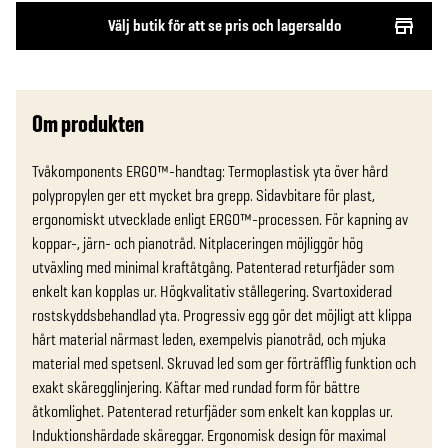
Välj butik för att se pris och lagersaldo
Om produkten
Tvåkomponents ERGO™-handtag: Termoplastisk yta över hård 
polypropylen ger ett mycket bra grepp. Sidavbitare för plast, 
ergonomiskt utvecklade enligt ERGO™-processen. För kapning av 
koppar-, järn- och pianotråd. Nitplaceringen möjliggör hög 
utväxling med minimal kraftåtgång. Patenterad returfjäder som 
enkelt kan kopplas ur. Högkvalitativ stållegering. Svartoxiderad 
rostskyddsbehandlad yta. Progressiv egg gör det möjligt att klippa 
hårt material närmast leden, exempelvis pianotråd, och mjuka 
material med spetsenl. Skruvad led som ger förträfflig funktion och 
exakt skäregglinjering. Käftar med rundad form för bättre 
åtkomlighet. Patenterad returfjäder som enkelt kan kopplas ur. 
Induktionshärdade skäreggar. Ergonomisk design för maximal 